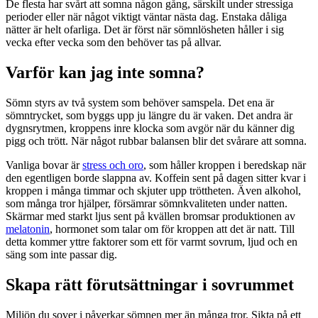
De flesta har svårt att somna någon gång, särskilt under stressiga
perioder eller när något viktigt väntar nästa dag. Enstaka dåliga
nätter är helt ofarliga. Det är först när sömnlösheten håller i sig
vecka efter vecka som den behöver tas på allvar.
Varför kan jag inte somna?
Sömn styrs av två system som behöver samspela. Det ena är
sömntrycket, som byggs upp ju längre du är vaken. Det andra är
dygnsrytmen, kroppens inre klocka som avgör när du känner dig
pigg och trött. När något rubbar balansen blir det svårare att somna.
Vanliga bovar är
stress och oro
, som håller kroppen i beredskap när
den egentligen borde slappna av. Koffein sent på dagen sitter kvar i
kroppen i många timmar och skjuter upp tröttheten. Även alkohol,
som många tror hjälper, försämrar sömnkvaliteten under natten.
Skärmar med starkt ljus sent på kvällen bromsar produktionen av
melatonin
, hormonet som talar om för kroppen att det är natt. Till
detta kommer yttre faktorer som ett för varmt sovrum, ljud och en
säng som inte passar dig.
Skapa rätt förutsättningar i sovrummet
Miljön du sover i påverkar sömnen mer än många tror. Sikta på ett