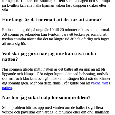
förskjuten. Tankar som snurrar, koffein sent på dagen och skärmljus
på kvällen kan alla hålla hjärnan vaken fast kroppen skriker efter
vila.
Hur länge är det normalt att det tar att somna?
En insomningstid på ungefär 10 till 20 minuter räknas som normal.
Att somna på sekunden kan tvärtom vara ett tecken på sömnbrist,
medan enstaka nätter där det tar längre tid är helt ofarligt och inget
att oroa sig för.
Vad ska jag göra när jag inte kan sova mitt i
natten?
När sömnen uteblir mitt i natten är det bättre att gå upp än att bli
liggande och kämpa. Gör något lugnt i dämpad belysning, undvik
skärmar och klockan, och gå tillbaka till sängen först när du känner
dig sömnig igen. Mer om detta finns i vår guide om att
vakna mitt i
natten
.
När bör jag söka hjälp för sömnproblem?
Sömnproblem bör tas upp med vården om de håller i sig i flera
veckor och påverkar din vardag, ditt humör eller din ork. Ihållande