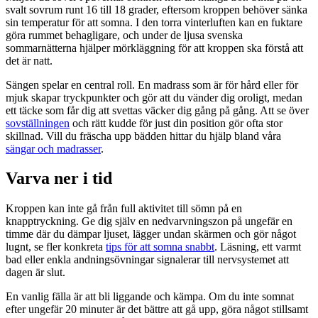
svalt sovrum runt 16 till 18 grader, eftersom kroppen behöver sänka
sin temperatur för att somna. I den torra vinterluften kan en fuktare
göra rummet behagligare, och under de ljusa svenska
sommarnätterna hjälper mörkläggning för att kroppen ska förstå att
det är natt.
Sängen spelar en central roll. En madrass som är för hård eller för
mjuk skapar tryckpunkter och gör att du vänder dig oroligt, medan
ett täcke som får dig att svettas väcker dig gång på gång. Att se över
sovställningen
och rätt kudde för just din position gör ofta stor
skillnad. Vill du fräscha upp bädden hittar du hjälp bland våra
sängar och madrasser
.
Varva ner i tid
Kroppen kan inte gå från full aktivitet till sömn på en
knapptryckning. Ge dig själv en nedvarvningszon på ungefär en
timme där du dämpar ljuset, lägger undan skärmen och gör något
lugnt, se fler konkreta
tips för att somna snabbt
. Läsning, ett varmt
bad eller enkla andningsövningar signalerar till nervsystemet att
dagen är slut.
En vanlig fälla är att bli liggande och kämpa. Om du inte somnat
efter ungefär 20 minuter är det bättre att gå upp, göra något stillsamt