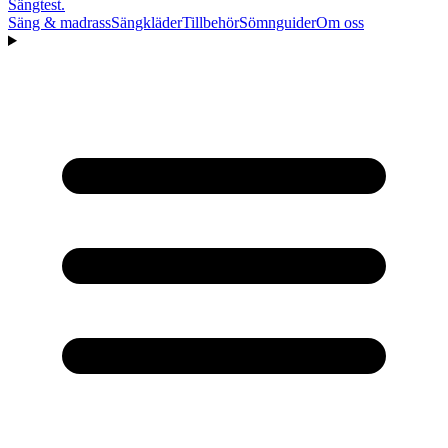
Sängtest
.
Säng & madrass
Sängkläder
Tillbehör
Sömnguider
Om oss