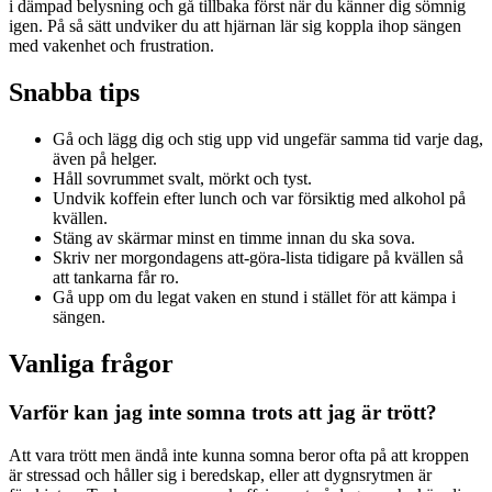
i dämpad belysning och gå tillbaka först när du känner dig sömnig
igen. På så sätt undviker du att hjärnan lär sig koppla ihop sängen
med vakenhet och frustration.
Snabba tips
Gå och lägg dig och stig upp vid ungefär samma tid varje dag,
även på helger.
Håll sovrummet svalt, mörkt och tyst.
Undvik koffein efter lunch och var försiktig med alkohol på
kvällen.
Stäng av skärmar minst en timme innan du ska sova.
Skriv ner morgondagens att-göra-lista tidigare på kvällen så
att tankarna får ro.
Gå upp om du legat vaken en stund i stället för att kämpa i
sängen.
Vanliga frågor
Varför kan jag inte somna trots att jag är trött?
Att vara trött men ändå inte kunna somna beror ofta på att kroppen
är stressad och håller sig i beredskap, eller att dygnsrytmen är