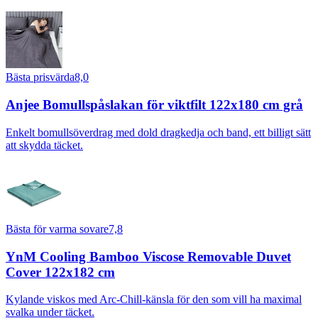
Bästa prisvärda
8,0
Anjee Bomullspåslakan för viktfilt 122x180 cm grå
Enkelt bomullsöverdrag med dold dragkedja och band, ett billigt sätt
att skydda täcket.
Bästa för varma sovare
7,8
YnM Cooling Bamboo Viscose Removable Duvet
Cover 122x182 cm
Kylande viskos med Arc-Chill-känsla för den som vill ha maximal
svalka under täcket.