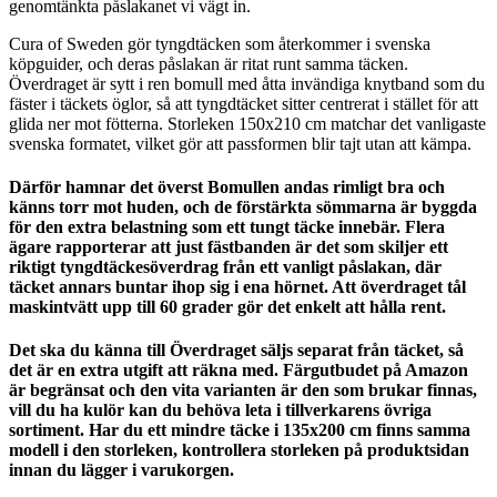
genomtänkta påslakanet vi vägt in.
Cura of Sweden gör tyngdtäcken som återkommer i svenska
köpguider, och deras påslakan är ritat runt samma täcken.
Överdraget är sytt i ren bomull med åtta invändiga knytband som du
fäster i täckets öglor, så att tyngdtäcket sitter centrerat i stället för att
glida ner mot fötterna. Storleken 150x210 cm matchar det vanligaste
svenska formatet, vilket gör att passformen blir tajt utan att kämpa.
Därför hamnar det överst Bomullen andas rimligt bra och
känns torr mot huden, och de förstärkta sömmarna är byggda
för den extra belastning som ett tungt täcke innebär. Flera
ägare rapporterar att just fästbanden är det som skiljer ett
riktigt tyngdtäckesöverdrag från ett vanligt påslakan, där
täcket annars buntar ihop sig i ena hörnet. Att överdraget tål
maskintvätt upp till 60 grader gör det enkelt att hålla rent.
Det ska du känna till Överdraget säljs separat från täcket, så
det är en extra utgift att räkna med. Färgutbudet på Amazon
är begränsat och den vita varianten är den som brukar finnas,
vill du ha kulör kan du behöva leta i tillverkarens övriga
sortiment. Har du ett mindre täcke i 135x200 cm finns samma
modell i den storleken, kontrollera storleken på produktsidan
innan du lägger i varukorgen.