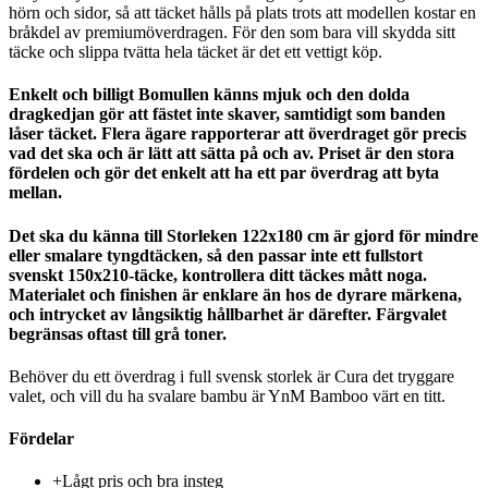
hörn och sidor, så att täcket hålls på plats trots att modellen kostar en
bråkdel av premiumöverdragen. För den som bara vill skydda sitt
täcke och slippa tvätta hela täcket är det ett vettigt köp.
Enkelt och billigt Bomullen känns mjuk och den dolda
dragkedjan gör att fästet inte skaver, samtidigt som banden
låser täcket. Flera ägare rapporterar att överdraget gör precis
vad det ska och är lätt att sätta på och av. Priset är den stora
fördelen och gör det enkelt att ha ett par överdrag att byta
mellan.
Det ska du känna till Storleken 122x180 cm är gjord för mindre
eller smalare tyngdtäcken, så den passar inte ett fullstort
svenskt 150x210-täcke, kontrollera ditt täckes mått noga.
Materialet och finishen är enklare än hos de dyrare märkena,
och intrycket av långsiktig hållbarhet är därefter. Färgvalet
begränsas oftast till grå toner.
Behöver du ett överdrag i full svensk storlek är Cura det tryggare
valet, och vill du ha svalare bambu är YnM Bamboo värt en titt.
Fördelar
+
Lågt pris och bra insteg