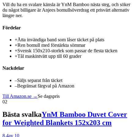
Vill du ha en svalare känsla är YnM Bamboo nästa steg, och söker
du något billigare är Anjees bomullsöverdrag ett prisvärt alternativ
längre ner.
Fördelar
+
Åtta invändiga band som låser täcket på plats
+
Ren bomull med förstärkta sömmar
+
Svensk 150x210-storlek som passar de flesta täcken
+
Tål maskintvätt upp till 60 grader
Nackdelar
–
Säljs separat från täcket
–
Begränsat färgval på Amazon
Till Amazon.se →
Se dagspris
02
Bästa svalka
YnM Bamboo Duvet Cover
for Weighted Blankets 152x203 cm
8,4
av 10