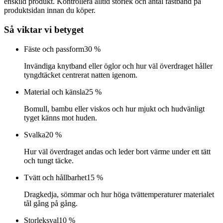
enskild produkt. Kontrollera alltid storlek och antal fästband på
produktsidan innan du köper.
Så viktar vi betyget
Fäste och passform
30 %
Invändiga knytband eller öglor och hur väl överdraget håller
tyngdtäcket centrerat natten igenom.
Material och känsla
25 %
Bomull, bambu eller viskos och hur mjukt och hudvänligt
tyget känns mot huden.
Svalka
20 %
Hur väl överdraget andas och leder bort värme under ett tätt
och tungt täcke.
Tvätt och hållbarhet
15 %
Dragkedja, sömmar och hur höga tvättemperaturer materialet
tål gång på gång.
Storleksval
10 %