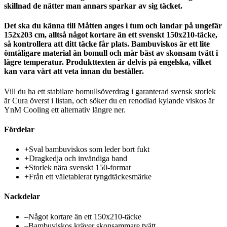
skillnad de nätter man annars sparkar av sig täcket.
Det ska du känna till Måtten anges i tum och landar på ungefär
152x203 cm, alltså något kortare än ett svenskt 150x210-täcke,
så kontrollera att ditt täcke får plats. Bambuviskos är ett lite
ömtåligare material än bomull och mår bäst av skonsam tvätt i
lägre temperatur. Produkttexten är delvis på engelska, vilket
kan vara värt att veta innan du beställer.
Vill du ha ett stabilare bomullsöverdrag i garanterad svensk storlek
är Cura överst i listan, och söker du en renodlad kylande viskos är
YnM Cooling ett alternativ längre ner.
Fördelar
+
Sval bambuviskos som leder bort fukt
+
Dragkedja och invändiga band
+
Storlek nära svenskt 150-format
+
Från ett väletablerat tyngdtäckesmärke
Nackdelar
–
Något kortare än ett 150x210-täcke
–
Bambuviskos kräver skonsammare tvätt