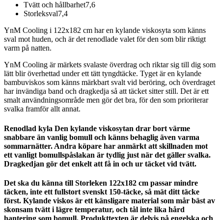
Tvätt och hållbarhet
7,6
Storleksval
7,4
YnM Cooling i 122x182 cm har en kylande viskosyta som känns
sval mot huden, och är det renodlade valet för den som blir riktigt
varm på natten.
YnM Cooling är märkets svalaste överdrag och riktar sig till dig som
lätt blir överhettad under ett tätt tyngdtäcke. Tyget är en kylande
bambuviskos som känns märkbart svalt vid beröring, och överdraget
har invändiga band och dragkedja så att täcket sitter still. Det är ett
smalt användningsområde men gör det bra, för den som prioriterar
svalka framför allt annat.
Renodlad kyla Den kylande viskosytan drar bort värme
snabbare än vanlig bomull och känns behaglig även varma
sommarnätter. Andra köpare har anmärkt att skillnaden mot
ett vanligt bomullspåslakan är tydlig just när det gäller svalka.
Dragkedjan gör det enkelt att få in och ur täcket vid tvätt.
Det ska du känna till Storleken 122x182 cm passar mindre
täcken, inte ett fullstort svenskt 150-täcke, så mät ditt täcke
först. Kylande viskos är ett känsligare material som mår bäst av
skonsam tvätt i lägre temperatur, och tål inte lika hård
hantering som bomull. Produkttexten är delvis på engelska och