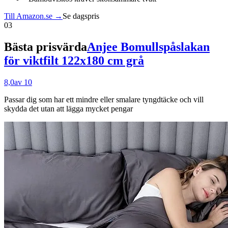
Till Amazon.se →
Se dagspris
03
Bästa prisvärda
Anjee Bomullspåslakan
för viktfilt 122x180 cm grå
8,0
av 10
Passar dig som
har ett mindre eller smalare tyngdtäcke och vill
skydda det utan att lägga mycket pengar