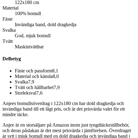
122x180 cm
Material
100% bomull
Fäste
Invändiga band, dold dragkedja
Svalka
God, mjuk bomull
Tvätt
Maskintvättbar
Delbetyg
Fäste och passform
8,1
Material och känsla
8,0
Svalka
7,9
Tvätt och hållbarhet
7,9
Storleksval
7,6
Anjees bomullsöverdrag i 122x180 cm har dold dragkedja och
invändiga band till ett lågt pris, och är det prisvärda valet för ett
mindre täcke.
Anjee är en storsäljare på Amazon inom just tyngdtäckestillbehör,
och deras påslakan är det mest prisvärda i jämförelsen. Överdraget
är sytt i mjuk bomull med en dold dragkedja och invändiga band i