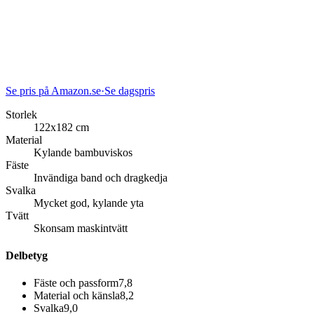
Se pris på Amazon.se
·
Se dagspris
Storlek
122x182 cm
Material
Kylande bambuviskos
Fäste
Invändiga band och dragkedja
Svalka
Mycket god, kylande yta
Tvätt
Skonsam maskintvätt
Delbetyg
Fäste och passform
7,8
Material och känsla
8,2
Svalka
9,0