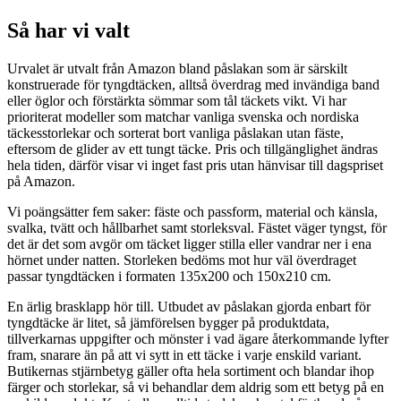
Så har vi valt
Urvalet är utvalt från Amazon bland påslakan som är särskilt
konstruerade för tyngdtäcken, alltså överdrag med invändiga band
eller öglor och förstärkta sömmar som tål täckets vikt. Vi har
prioriterat modeller som matchar vanliga svenska och nordiska
täckesstorlekar och sorterat bort vanliga påslakan utan fäste,
eftersom de glider av ett tungt täcke. Pris och tillgänglighet ändras
hela tiden, därför visar vi inget fast pris utan hänvisar till dagspriset
på Amazon.
Vi poängsätter fem saker: fäste och passform, material och känsla,
svalka, tvätt och hållbarhet samt storleksval. Fästet väger tyngst, för
det är det som avgör om täcket ligger stilla eller vandrar ner i ena
hörnet under natten. Storleken bedöms mot hur väl överdraget
passar tyngdtäcken i formaten 135x200 och 150x210 cm.
En ärlig brasklapp hör till. Utbudet av påslakan gjorda enbart för
tyngdtäcke är litet, så jämförelsen bygger på produktdata,
tillverkarnas uppgifter och mönster i vad ägare återkommande lyfter
fram, snarare än på att vi sytt in ett täcke i varje enskild variant.
Butikernas stjärnbetyg gäller ofta hela sortiment och blandar ihop
färger och storlekar, så vi behandlar dem aldrig som ett betyg på en