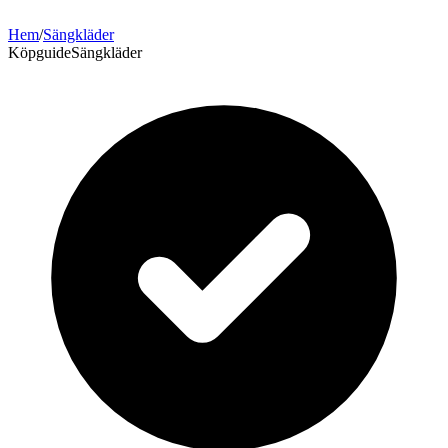
Hem
/
Sängkläder
Köpguide
Sängkläder