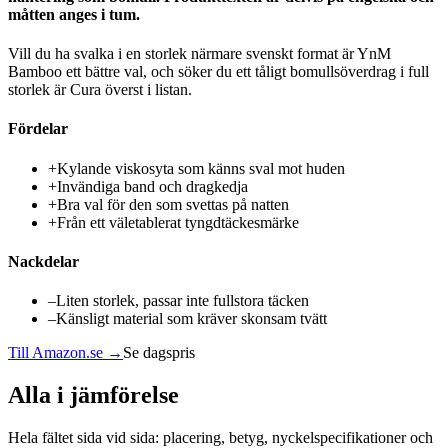
måtten anges i tum.
Vill du ha svalka i en storlek närmare svenskt format är YnM
Bamboo ett bättre val, och söker du ett tåligt bomullsöverdrag i full
storlek är Cura överst i listan.
Fördelar
+
Kylande viskosyta som känns sval mot huden
+
Invändiga band och dragkedja
+
Bra val för den som svettas på natten
+
Från ett väletablerat tyngdtäckesmärke
Nackdelar
–
Liten storlek, passar inte fullstora täcken
–
Känsligt material som kräver skonsam tvätt
Till Amazon.se →
Se dagspris
Alla i jämförelse
Hela fältet sida vid sida: placering, betyg, nyckelspecifikationer och