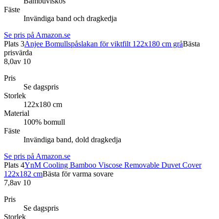
Bambuviskos
Fäste
Invändiga band och dragkedja
Se pris på Amazon.se
Plats 3
Anjee Bomullspåslakan för viktfilt 122x180 cm grå
Bästa
prisvärda
8,0
av 10
Pris
Se dagspris
Storlek
122x180 cm
Material
100% bomull
Fäste
Invändiga band, dold dragkedja
Se pris på Amazon.se
Plats 4
YnM Cooling Bamboo Viscose Removable Duvet Cover
122x182 cm
Bästa för varma sovare
7,8
av 10
Pris
Se dagspris
Storlek