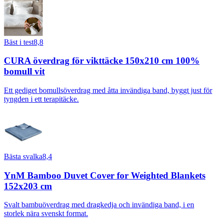
Bäst i test
8,8
CURA överdrag för vikttäcke 150x210 cm 100%
bomull vit
Ett gediget bomullsöverdrag med åtta invändiga band, byggt just för
tyngden i ett terapitäcke.
Bästa svalka
8,4
YnM Bamboo Duvet Cover for Weighted Blankets
152x203 cm
Svalt bambuöverdrag med dragkedja och invändiga band, i en
storlek nära svenskt format.