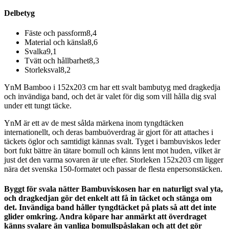
Delbetyg
Fäste och passform
8,4
Material och känsla
8,6
Svalka
9,1
Tvätt och hållbarhet
8,3
Storleksval
8,2
YnM Bamboo i 152x203 cm har ett svalt bambutyg med dragkedja
och invändiga band, och det är valet för dig som vill hålla dig sval
under ett tungt täcke.
YnM är ett av de mest sålda märkena inom tyngdtäcken
internationellt, och deras bambuöverdrag är gjort för att attaches i
täckets öglor och samtidigt kännas svalt. Tyget i bambuviskos leder
bort fukt bättre än tätare bomull och känns lent mot huden, vilket är
just det den varma sovaren är ute efter. Storleken 152x203 cm ligger
nära det svenska 150-formatet och passar de flesta enpersonstäcken.
Byggt för svala nätter Bambuviskosen har en naturligt sval yta,
och dragkedjan gör det enkelt att få in täcket och stänga om
det. Invändiga band håller tyngdtäcket på plats så att det inte
glider omkring. Andra köpare har anmärkt att överdraget
känns svalare än vanliga bomullspåslakan och att det gör