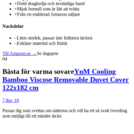
+
Dold dragkedja och invändiga band
+
Mjuk bomull som är lätt att tvätta
+
Från en etablerad Amazon-säljare
Nackdelar
–
Liten storlek, passar inte fullstora täcken
–
Enklare material och finish
Till Amazon.se →
Se dagspris
04
Bästa för varma sovare
YnM Cooling
Bamboo Viscose Removable Duvet Cover
122x182 cm
7,8
av 10
Passar dig som
svettas om nätterna och vill ha ett så svalt överdrag
som möjligt till ett mindre täcke