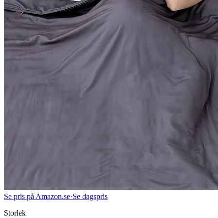
Se pris på Amazon.se
·
Se dagspris
Storlek