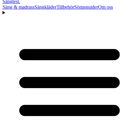
Sängtest
.
Säng & madrass
Sängkläder
Tillbehör
Sömnguider
Om oss