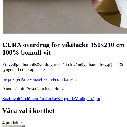
CURA överdrag för vikttäcke 150x210 cm
100% bomull vit
Ett gediget bomullsöverdrag med åtta invändiga band, byggt just för
tyngden i ett terapitäcke.
Se pris på Amazon.se
Läs hela omdömet ↓
Annonslänk. Priset kan ha ändrats.
Snabbval
Omdömen
Jämförelse
Köpguide
Vanliga frågor
Våra val i korthet
4 produkter