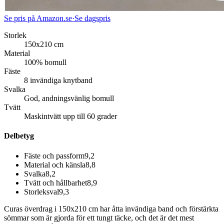
Se pris på Amazon.se
·
Se dagspris
Storlek
150x210 cm
Material
100% bomull
Fäste
8 invändiga knytband
Svalka
God, andningsvänlig bomull
Tvätt
Maskintvätt upp till 60 grader
Delbetyg
Fäste och passform
9,2
Material och känsla
8,8
Svalka
8,2
Tvätt och hållbarhet
8,9
Storleksval
9,3
Curas överdrag i 150x210 cm har åtta invändiga band och förstärkta
sömmar som är gjorda för ett tungt täcke, och det är det mest