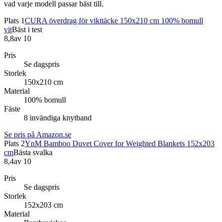
vad varje modell passar bäst till.
Plats 1
CURA överdrag för vikttäcke 150x210 cm 100% bomull
vit
Bäst i test
8,8
av 10
Pris
Se dagspris
Storlek
150x210 cm
Material
100% bomull
Fäste
8 invändiga knytband
Se pris på Amazon.se
Plats 2
YnM Bamboo Duvet Cover for Weighted Blankets 152x203
cm
Bästa svalka
8,4
av 10
Pris
Se dagspris
Storlek
152x203 cm
Material