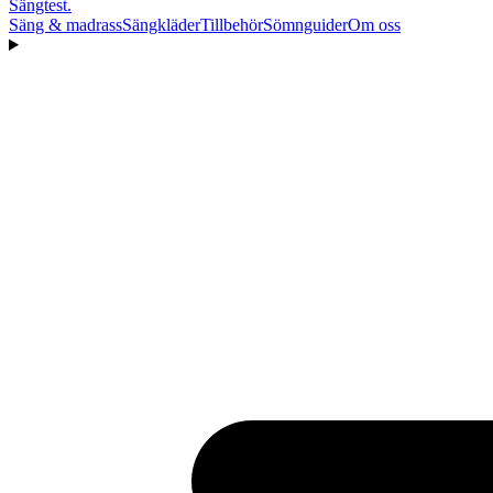
Sängtest
.
Säng & madrass
Sängkläder
Tillbehör
Sömnguider
Om oss