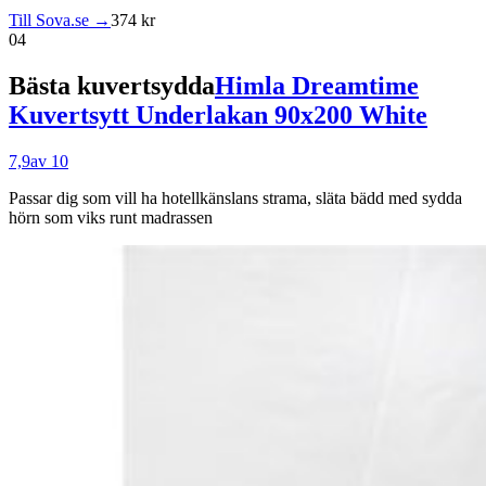
Till Sova.se →
374 kr
04
Bästa kuvertsydda
Himla Dreamtime
Kuvertsytt Underlakan 90x200 White
7,9
av 10
Passar dig som
vill ha hotellkänslans strama, släta bädd med sydda
hörn som viks runt madrassen