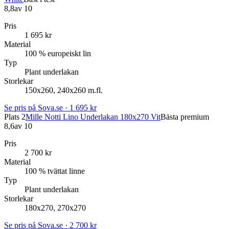
8,8
av 10
Pris
1 695 kr
Material
100 % europeiskt lin
Typ
Plant underlakan
Storlekar
150x260, 240x260 m.fl.
Se pris på Sova.se · 1 695 kr
Plats 2
Mille Notti Lino Underlakan 180x270 Vit
Bästa premium
8,6
av 10
Pris
2 700 kr
Material
100 % tvättat linne
Typ
Plant underlakan
Storlekar
180x270, 270x270
Se pris på Sova.se · 2 700 kr