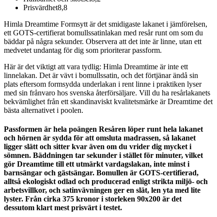
Prisvärdhet
8,8
Himla Dreamtime Formsytt är det smidigaste lakanet i jämförelsen,
ett GOTS-certifierat bomullssatinlakan med resår runt om som du
bäddar på några sekunder. Observera att det inte är linne, utan ett
medvetet undantag för dig som prioriterar passform.
Här är det viktigt att vara tydlig: Himla Dreamtime är inte ett
linnelakan. Det är vävt i bomullssatin, och det förtjänar ändå sin
plats eftersom formsydda underlakan i rent linne i praktiken lyser
med sin frånvaro hos svenska återförsäljare. Vill du ha resårlakanets
bekvämlighet från ett skandinaviskt kvalitetsmärke är Dreamtime det
bästa alternativet i poolen.
Passformen är hela poängen Resåren löper runt hela lakanet
och hörnen är sydda för att omsluta madrassen, så lakanet
ligger slätt och sitter kvar även om du vrider dig mycket i
sömnen. Bäddningen tar sekunder i stället för minuter, vilket
gör Dreamtime till ett utmärkt vardagslakan, inte minst i
barnsängar och gästsängar. Bomullen är GOTS-certifierad,
alltså ekologiskt odlad och producerad enligt strikta miljö- och
arbetsvillkor, och satinvävningen ger en slät, len yta med lite
lyster. Från cirka 375 kronor i storleken 90x200 är det
dessutom klart mest prisvärt i testet.