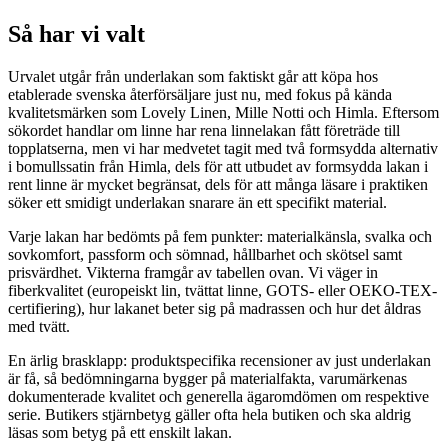
Så har vi valt
Urvalet utgår från underlakan som faktiskt går att köpa hos
etablerade svenska återförsäljare just nu, med fokus på kända
kvalitetsmärken som Lovely Linen, Mille Notti och Himla. Eftersom
sökordet handlar om linne har rena linnelakan fått företräde till
topplatserna, men vi har medvetet tagit med två formsydda alternativ
i bomullssatin från Himla, dels för att utbudet av formsydda lakan i
rent linne är mycket begränsat, dels för att många läsare i praktiken
söker ett smidigt underlakan snarare än ett specifikt material.
Varje lakan har bedömts på fem punkter: materialkänsla, svalka och
sovkomfort, passform och sömnad, hållbarhet och skötsel samt
prisvärdhet. Vikterna framgår av tabellen ovan. Vi väger in
fiberkvalitet (europeiskt lin, tvättat linne, GOTS- eller OEKO-TEX-
certifiering), hur lakanet beter sig på madrassen och hur det åldras
med tvätt.
En ärlig brasklapp: produktspecifika recensioner av just underlakan
är få, så bedömningarna bygger på materialfakta, varumärkenas
dokumenterade kvalitet och generella ägaromdömen om respektive
serie. Butikers stjärnbetyg gäller ofta hela butiken och ska aldrig
läsas som betyg på ett enskilt lakan.