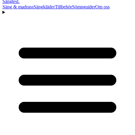
Sängtest
.
Säng & madrass
Sängkläder
Tillbehör
Sömnguider
Om oss