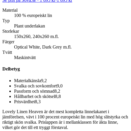
Se pris på Sova.se · 1 695 kr
·
1 695 kr
Material
100 % europeiskt lin
Typ
Plant underlakan
Storlekar
150x260, 240x260 m.fl.
Färger
Optical White, Dark Grey m.fl.
Tvätt
Maskintvätt
Delbetyg
Materialkänsla
9,2
Svalka och sovkomfort
9,0
Passform och sömnad
8,2
Hållbarhet och skötsel
8,8
Prisvärdhet
8,3
Lovely Linen Heaven är det mest kompletta linnelakanet i
jämförelsen, vävt i 100 procent europeiskt lin med hög slitstyrka och
riktigt skön svalka. Prislappen är i mellanklassen för äkta linne,
vilket gör det till ett tryggt förstaval.