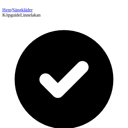
Hem
/
Sängkläder
Köpguide
Linnelakan