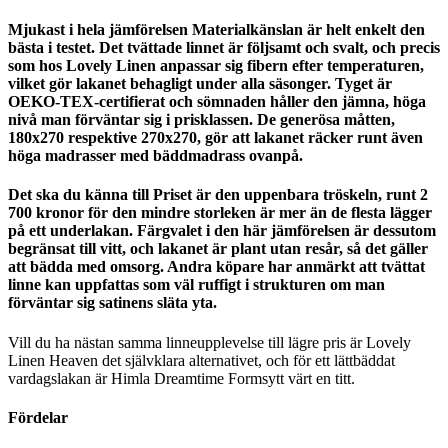
Mjukast i hela jämförelsen Materialkänslan är helt enkelt den
bästa i testet. Det tvättade linnet är följsamt och svalt, och precis
som hos Lovely Linen anpassar sig fibern efter temperaturen,
vilket gör lakanet behagligt under alla säsonger. Tyget är
OEKO-TEX-certifierat och sömnaden håller den jämna, höga
nivå man förväntar sig i prisklassen. De generösa måtten,
180x270 respektive 270x270, gör att lakanet räcker runt även
höga madrasser med bäddmadrass ovanpå.
Det ska du känna till Priset är den uppenbara tröskeln, runt 2
700 kronor för den mindre storleken är mer än de flesta lägger
på ett underlakan. Färgvalet i den här jämförelsen är dessutom
begränsat till vitt, och lakanet är plant utan resår, så det gäller
att bädda med omsorg. Andra köpare har anmärkt att tvättat
linne kan uppfattas som väl ruffigt i strukturen om man
förväntar sig satinens släta yta.
Vill du ha nästan samma linneupplevelse till lägre pris är Lovely
Linen Heaven det självklara alternativet, och för ett lättbäddat
vardagslakan är Himla Dreamtime Formsytt värt en titt.
Fördelar