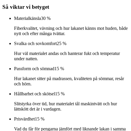
Så viktar vi betyget
Materialkänsla
30 %
Fiberkvalitet, vävning och hur lakanet känns mot huden, både
nytt och efter många tvättar.
Svalka och sovkomfort
25 %
Hur väl materialet andas och hanterar fukt och temperatur
under natten.
Passform och sömnad
15 %
Hur lakanet sitter på madrassen, kvaliteten på sömmar, resår
och hörn.
Hållbarhet och skötsel
15 %
Slitstyrka över tid, hur materialet tål maskintvätt och hur
lättskött det är i vardagen.
Prisvärdhet
15 %
Vad du får för pengarna jämfört med liknande lakan i samma