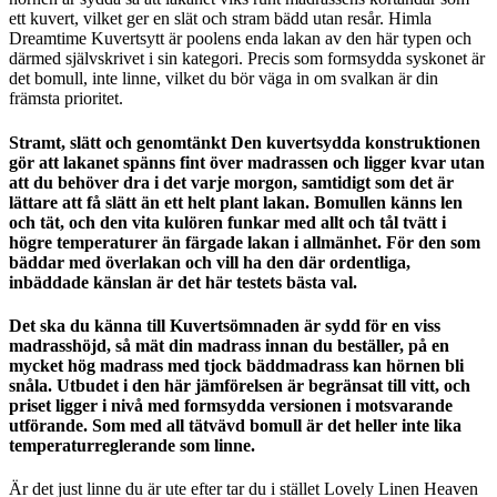
ett kuvert, vilket ger en slät och stram bädd utan resår. Himla
Dreamtime Kuvertsytt är poolens enda lakan av den här typen och
därmed självskrivet i sin kategori. Precis som formsydda syskonet är
det bomull, inte linne, vilket du bör väga in om svalkan är din
främsta prioritet.
Stramt, slätt och genomtänkt Den kuvertsydda konstruktionen
gör att lakanet spänns fint över madrassen och ligger kvar utan
att du behöver dra i det varje morgon, samtidigt som det är
lättare att få slätt än ett helt plant lakan. Bomullen känns len
och tät, och den vita kulören funkar med allt och tål tvätt i
högre temperaturer än färgade lakan i allmänhet. För den som
bäddar med överlakan och vill ha den där ordentliga,
inbäddade känslan är det här testets bästa val.
Det ska du känna till Kuvertsömnaden är sydd för en viss
madrasshöjd, så mät din madrass innan du beställer, på en
mycket hög madrass med tjock bäddmadrass kan hörnen bli
snåla. Utbudet i den här jämförelsen är begränsat till vitt, och
priset ligger i nivå med formsydda versionen i motsvarande
utförande. Som med all tätvävd bomull är det heller inte lika
temperaturreglerande som linne.
Är det just linne du är ute efter tar du i stället Lovely Linen Heaven