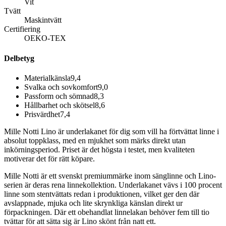
Vit
Tvätt
Maskintvätt
Certifiering
OEKO-TEX
Delbetyg
Materialkänsla
9,4
Svalka och sovkomfort
9,0
Passform och sömnad
8,3
Hållbarhet och skötsel
8,6
Prisvärdhet
7,4
Mille Notti Lino är underlakanet för dig som vill ha förtvättat linne i
absolut toppklass, med en mjukhet som märks direkt utan
inkörningsperiod. Priset är det högsta i testet, men kvaliteten
motiverar det för rätt köpare.
Mille Notti är ett svenskt premiummärke inom sänglinne och Lino-
serien är deras rena linnekollektion. Underlakanet vävs i 100 procent
linne som stentvättats redan i produktionen, vilket ger den där
avslappnade, mjuka och lite skrynkliga känslan direkt ur
förpackningen. Där ett obehandlat linnelakan behöver fem till tio
tvättar för att sätta sig är Lino skönt från natt ett.