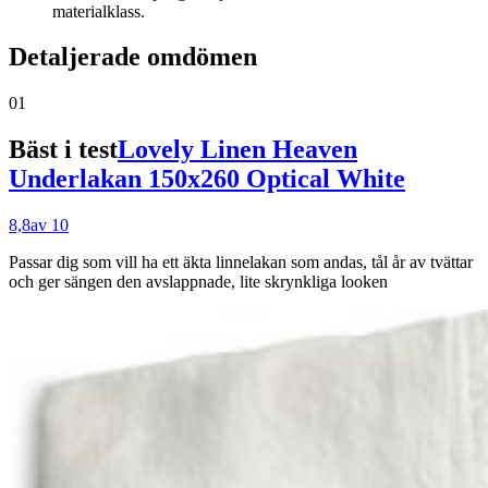
materialklass.
Detaljerade omdömen
01
Bäst i test
Lovely Linen Heaven
Underlakan 150x260 Optical White
8,8
av 10
Passar dig som
vill ha ett äkta linnelakan som andas, tål år av tvättar
och ger sängen den avslappnade, lite skrynkliga looken