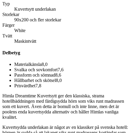
Typ
Kuvertsytt underlakan
Storlekar
90x200 och fler storlekar
Färger
White
Tvätt
Maskintvätt
Delbetyg
Materialkänsla
8,0
Svalka och sovkomfort
7,6
Passform och sömnad
8,6
Hållbarhet och skötsel
8,0
Prisvärdhet
7,8
Himla Dreamtime Kuvertsytt ger den klassiska, strama
hotellbäddningen med färdigsydda hörn som viks runt madrassen
som ett kuvert. Även detta är bomull och inte linne, men det är
poolens enda kuvertsydda alternativ och håller Himlas vanliga
kvalitet.
Kuvertsydda underlakan är något av en klassiker på svenska hotell:
hörnen är sydda så att lakanet viks runt madrassens kortändar som