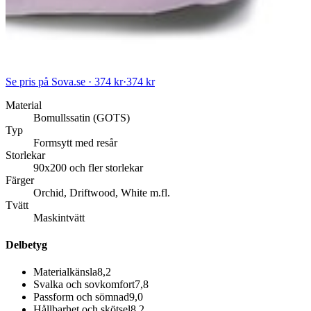
Se pris på Sova.se · 374 kr
·
374 kr
Material
Bomullssatin (GOTS)
Typ
Formsytt med resår
Storlekar
90x200 och fler storlekar
Färger
Orchid, Driftwood, White m.fl.
Tvätt
Maskintvätt
Delbetyg
Materialkänsla
8,2
Svalka och sovkomfort
7,8
Passform och sömnad
9,0
Hållbarhet och skötsel
8,2