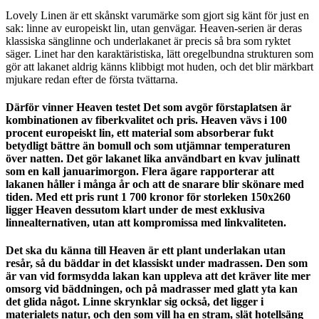
Lovely Linen är ett skånskt varumärke som gjort sig känt för just en
sak: linne av europeiskt lin, utan genvägar. Heaven-serien är deras
klassiska sänglinne och underlakanet är precis så bra som ryktet
säger. Linet har den karaktäristiska, lätt oregelbundna strukturen som
gör att lakanet aldrig känns klibbigt mot huden, och det blir märkbart
mjukare redan efter de första tvättarna.
Därför vinner Heaven testet Det som avgör förstaplatsen är
kombinationen av fiberkvalitet och pris. Heaven vävs i 100
procent europeiskt lin, ett material som absorberar fukt
betydligt bättre än bomull och som utjämnar temperaturen
över natten. Det gör lakanet lika användbart en kvav julinatt
som en kall januarimorgon. Flera ägare rapporterar att
lakanen håller i många år och att de snarare blir skönare med
tiden. Med ett pris runt 1 700 kronor för storleken 150x260
ligger Heaven dessutom klart under de mest exklusiva
linnealternativen, utan att kompromissa med linkvaliteten.
Det ska du känna till Heaven är ett plant underlakan utan
resår, så du bäddar in det klassiskt under madrassen. Den som
är van vid formsydda lakan kan uppleva att det kräver lite mer
omsorg vid bäddningen, och på madrasser med glatt yta kan
det glida något. Linne skrynklar sig också, det ligger i
materialets natur, och den som vill ha en stram, slät hotellsäng