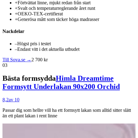
+
Förtvättat linne, mjukt redan från start
+
Svalt och temperaturreglerande året runt
+
OEKO-TEX-certifierat
+
Generösa mått som täcker höga madrasser
Nackdelar
–
Högst pris i testet
–
Endast vitt i det aktuella utbudet
Till Sova.se →
2 700 kr
03
Bästa formsydda
Himla Dreamtime
Formsytt Underlakan 90x200 Orchid
8,2
av 10
Passar dig som
hellre vill ha ett formsytt lakan som alltid sitter slätt
än ett plant lakan i rent linne