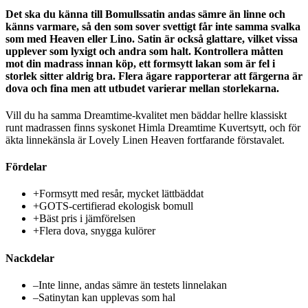
Det ska du känna till Bomullssatin andas sämre än linne och
känns varmare, så den som sover svettigt får inte samma svalka
som med Heaven eller Lino. Satin är också glattare, vilket vissa
upplever som lyxigt och andra som halt. Kontrollera måtten
mot din madrass innan köp, ett formsytt lakan som är fel i
storlek sitter aldrig bra. Flera ägare rapporterar att färgerna är
dova och fina men att utbudet varierar mellan storlekarna.
Vill du ha samma Dreamtime-kvalitet men bäddar hellre klassiskt
runt madrassen finns syskonet Himla Dreamtime Kuvertsytt, och för
äkta linnekänsla är Lovely Linen Heaven fortfarande förstavalet.
Fördelar
+
Formsytt med resår, mycket lättbäddat
+
GOTS-certifierad ekologisk bomull
+
Bäst pris i jämförelsen
+
Flera dova, snygga kulörer
Nackdelar
–
Inte linne, andas sämre än testets linnelakan
–
Satinytan kan upplevas som hal