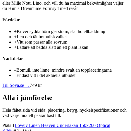
eller Mille Notti Lino, och vill du ha maximal bekvämlighet väljer
du Himla Dreamtime Formsytt med resår.
Fördelar
+
Kuvertsydda hörn ger stram, slät hotellbäddning
+
Len och tät bomullskvalitet
+
Vitt som passar alla sovrum
+
Lättare att bädda slätt än ett plant lakan
Nackdelar
–
Bomull, inte linne, mindre svalt än topplaceringarna
–
Endast vitt i det aktuella utbudet
Till Sova.se →
749 kr
Alla i jämförelse
Hela fältet sida vid sida: placering, betyg, nyckelspecifikationer och
vad varje modell passar bäst till.
Plats 1
Lovely Linen Heaven Underlakan 150x260 Optical
White
Bäst i test