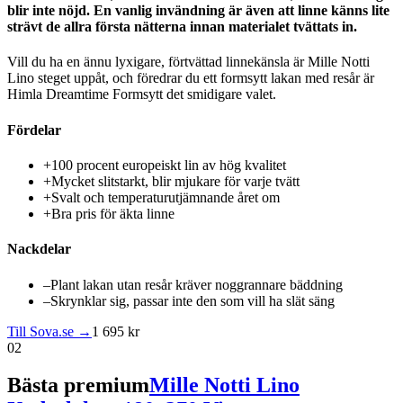
blir inte nöjd. En vanlig invändning är även att linne känns lite
strävt de allra första nätterna innan materialet tvättats in.
Vill du ha en ännu lyxigare, förtvättad linnekänsla är Mille Notti
Lino steget uppåt, och föredrar du ett formsytt lakan med resår är
Himla Dreamtime Formsytt det smidigare valet.
Fördelar
+
100 procent europeiskt lin av hög kvalitet
+
Mycket slitstarkt, blir mjukare för varje tvätt
+
Svalt och temperaturutjämnande året om
+
Bra pris för äkta linne
Nackdelar
–
Plant lakan utan resår kräver noggrannare bäddning
–
Skrynklar sig, passar inte den som vill ha slät säng
Till Sova.se →
1 695 kr
02
Bästa premium
Mille Notti Lino