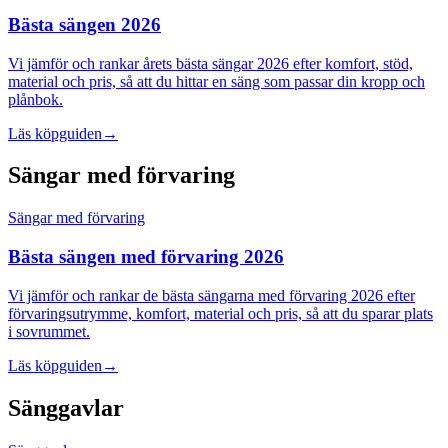
Bästa sängen 2026
Vi jämför och rankar årets bästa sängar 2026 efter komfort, stöd,
material och pris, så att du hittar en säng som passar din kropp och
plånbok.
Läs köpguiden
→
Sängar med förvaring
Sängar med förvaring
Bästa sängen med förvaring 2026
Vi jämför och rankar de bästa sängarna med förvaring 2026 efter
förvaringsutrymme, komfort, material och pris, så att du sparar plats
i sovrummet.
Läs köpguiden
→
Sänggavlar