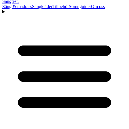
Sängtest
.
Säng & madrass
Sängkläder
Tillbehör
Sömnguider
Om oss