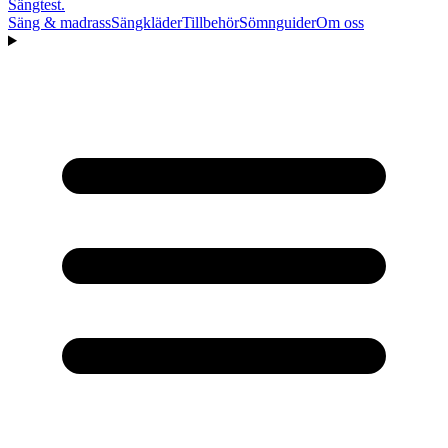
Sängtest
.
Säng & madrass
Sängkläder
Tillbehör
Sömnguider
Om oss