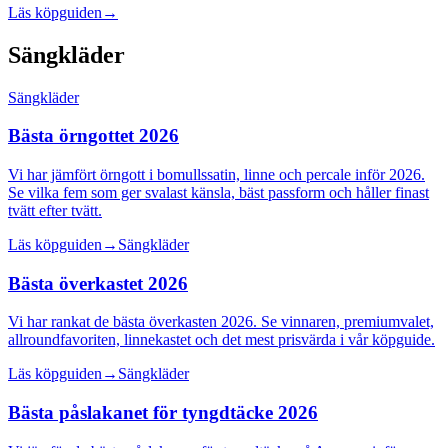
Läs köpguiden
→
Sängkläder
Sängkläder
Bästa örngottet 2026
Vi har jämfört örngott i bomullssatin, linne och percale inför 2026.
Se vilka fem som ger svalast känsla, bäst passform och håller finast
tvätt efter tvätt.
Läs köpguiden
→
Sängkläder
Bästa överkastet 2026
Vi har rankat de bästa överkasten 2026. Se vinnaren, premiumvalet,
allroundfavoriten, linnekastet och det mest prisvärda i vår köpguide.
Läs köpguiden
→
Sängkläder
Bästa påslakanet för tyngdtäcke 2026