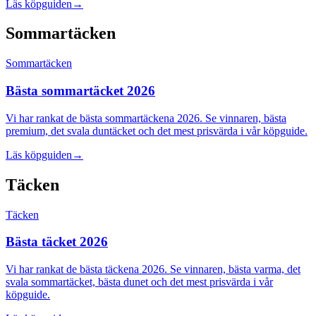
Läs köpguiden
→
Sommartäcken
Sommartäcken
Bästa sommartäcket 2026
Vi har rankat de bästa sommartäckena 2026. Se vinnaren, bästa
premium, det svala duntäcket och det mest prisvärda i vår köpguide.
Läs köpguiden
→
Täcken
Täcken
Bästa täcket 2026
Vi har rankat de bästa täckena 2026. Se vinnaren, bästa varma, det
svala sommartäcket, bästa dunet och det mest prisvärda i vår
köpguide.