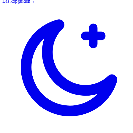
Läs köpguiden
→