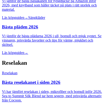
Vi jämför de bästa påslakanen för tyngdtäcke på Amazon inför
2026, med knytband som håller täcket på plats i rätt storlek och
material.
Läs köpguiden
→
Sängkläder
Bästa pläden 2026
Vi jämför de bästa plädarna 2026 i ull, bomull och mjuk syntet. Se
vinnaren, prisvärda favoriter och tips för värme, mjukhet och
skötsel.
Läs köpguiden
→
Reselakan
Reselakan
Bästa reselakanet i siden 2026
Vi har jämfört reselakan i siden, mikrofiber och bomull inför 2026.
Sea to Summit Silk Blend tar hem segern, med prisvärda alternativ
från Cocoon.