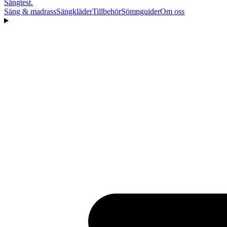
Sängtest
.
Säng & madrass
Sängkläder
Tillbehör
Sömnguider
Om oss